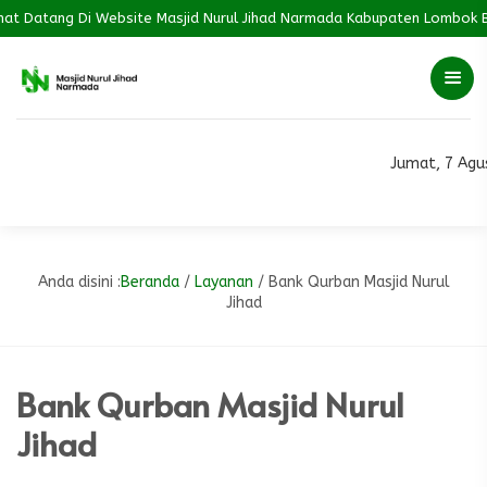
t Datang Di Website Masjid Nurul Jihad Narmada Kabupaten Lombok Bar
Jumat, 7 Agu
Anda disini :
Beranda
/
Layanan
/
Bank Qurban Masjid Nurul
Jihad
Bank Qurban Masjid Nurul
Jihad