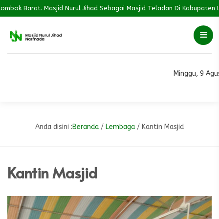
bok Barat. Masjid Nurul Jihad Sebagai Masjid Teladan Di Kabupaten L
Minggu, 9 Agu
Anda disini :
Beranda
/
Lembaga
/
Kantin Masjid
Kantin Masjid